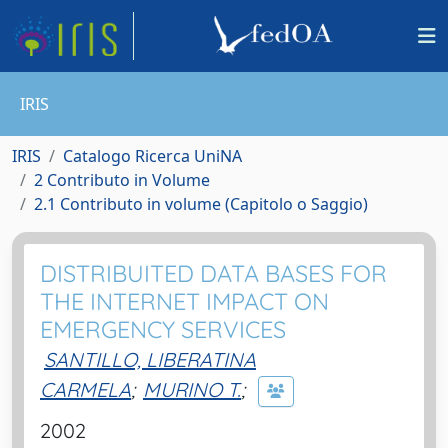
IRIS
IRIS
Catalogo Ricerca UniNA
2 Contributo in Volume
2.1 Contributo in volume (Capitolo o Saggio)
DISTRIBUITED DATA BASES FOR
THE INTERNET IMPACT ON
EMERGENCY SERVICES
SANTILLO, LIBERATINA
CARMELA
;
MURINO T.
;
2002