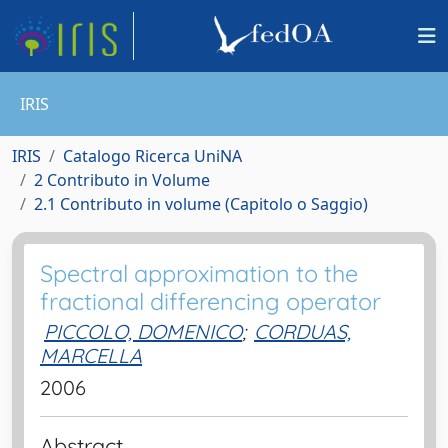
IRIS
IRIS
Catalogo Ricerca UniNA
2 Contributo in Volume
2.1 Contributo in volume (Capitolo o Saggio)
Spectral approximation to the
fractional differencing operator
PICCOLO, DOMENICO
;
CORDUAS,
MARCELLA
2006
Abstract