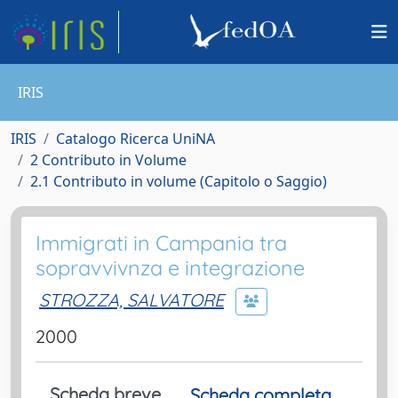
IRIS
IRIS
Catalogo Ricerca UniNA
2 Contributo in Volume
2.1 Contributo in volume (Capitolo o Saggio)
Immigrati in Campania tra
sopravvivnza e integrazione
STROZZA, SALVATORE
2000
Scheda breve
Scheda completa