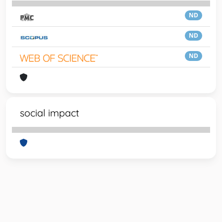
ND
ND
ND
social impact
Powered by
IRIS
-
about IRIS
-
Utilizzo dei cookie
-
Privacy
Copyright © 2026