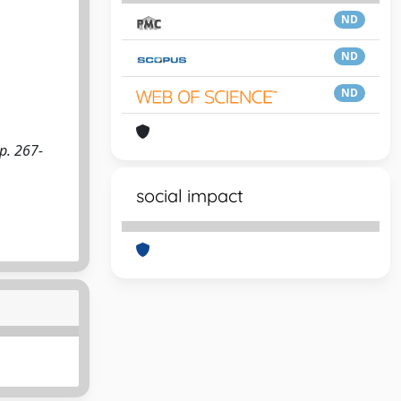
ND
ND
ND
. 267-
social impact