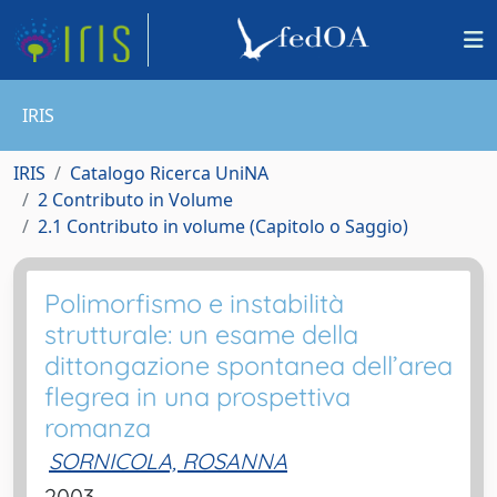
IRIS
IRIS
Catalogo Ricerca UniNA
2 Contributo in Volume
2.1 Contributo in volume (Capitolo o Saggio)
Polimorfismo e instabilità
strutturale: un esame della
dittongazione spontanea dell’area
flegrea in una prospettiva
romanza
SORNICOLA, ROSANNA
2003