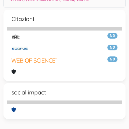
Citazioni
ND
ND
ND
social impact