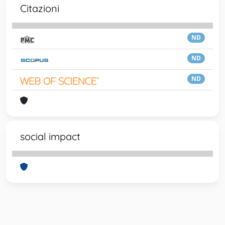
Citazioni
ND
ND
ND
social impact