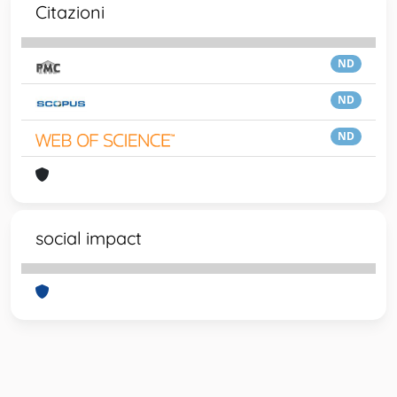
Citazioni
ND
ND
ND
social impact