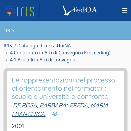
IRIS
IRIS
Catalogo Ricerca UniNA
4 Contributo in Atti di Convegno (Proceeding)
4.1 Articoli in Atti di convegno
Le rappresentazioni del processo
di orientamento nei formatori:
scuola e università a confronto
DE ROSA, BARBARA
;
FREDA, MARIA
FRANCESCA
;
2001