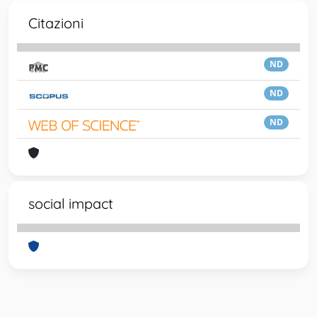
Citazioni
ND
ND
ND
social impact