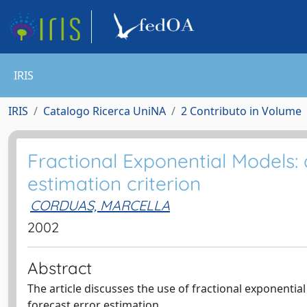
IRIS
IRIS
Catalogo Ricerca UniNA
2 Contributo in Volume
Fractional Exponential Models:
estimation criterion
CORDUAS, MARCELLA
2002
Abstract
The article discusses the use of fractional exponent
forecast error estimation.