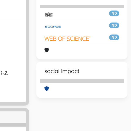
ND
ND
ND
social impact
 1-2.