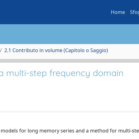
Home
Sfo
2.1 Contributo in volume (Capitolo o Saggio)
 a multi-step frequency domain
ial models for long memory series and a method for multi-st