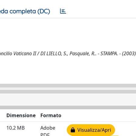
da completa (DC)
ncilio Vaticano II / DI LIELLO, S., Pasquale, R.. - STAMPA. - (2003)
Dimensione
Formato
10.2 MB
Adobe
Visualizza/Apri
PDF