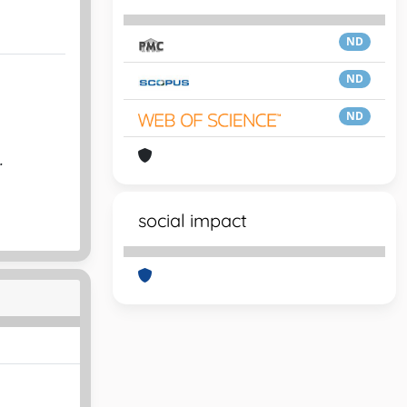
ND
ND
ND
.
social impact