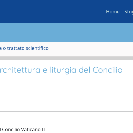
Home
Sfo
 o trattato scientifico
chitettura e liturgia del Concilio
l Concilio Vaticano II