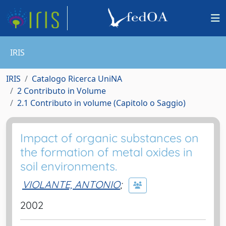
IRIS
IRIS
Catalogo Ricerca UniNA
2 Contributo in Volume
2.1 Contributo in volume (Capitolo o Saggio)
Impact of organic substances on
the formation of metal oxides in
soil environments.
VIOLANTE, ANTONIO
;
2002