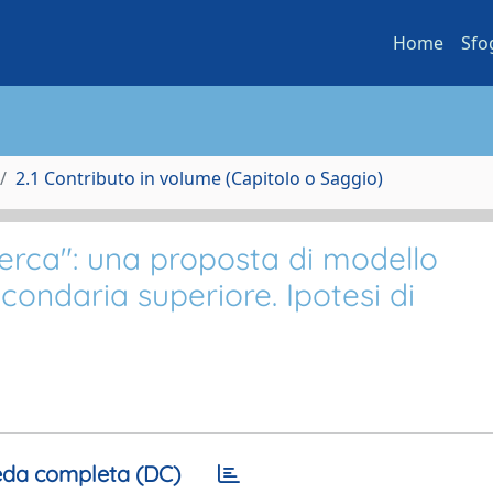
Home
Sfo
2.1 Contributo in volume (Capitolo o Saggio)
cerca": una proposta di modello
econdaria superiore. Ipotesi di
da completa (DC)