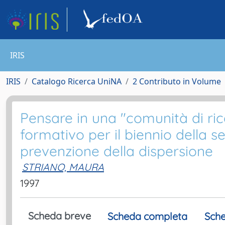
IRIS
IRIS
Catalogo Ricerca UniNA
2 Contributo in Volume
Pensare in una "comunità di ri
formativo per il biennio della s
prevenzione della dispersione
STRIANO, MAURA
1997
Scheda breve
Scheda completa
Sche