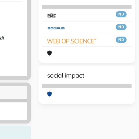
ND
ND
di
ND
social impact