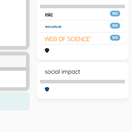
ND
ND
ND
social impact