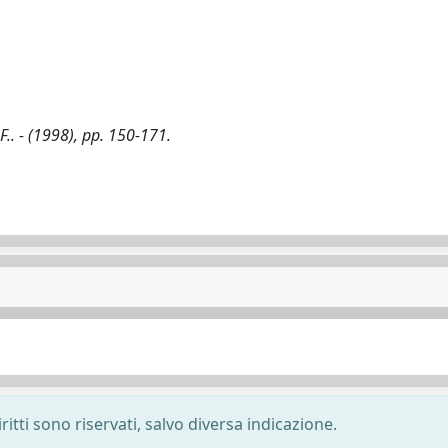
, F.. - (1998), pp. 150-171.
ritti sono riservati, salvo diversa indicazione.