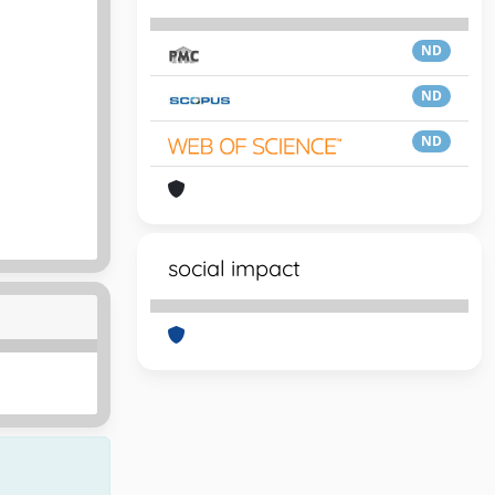
ND
ND
ND
social impact