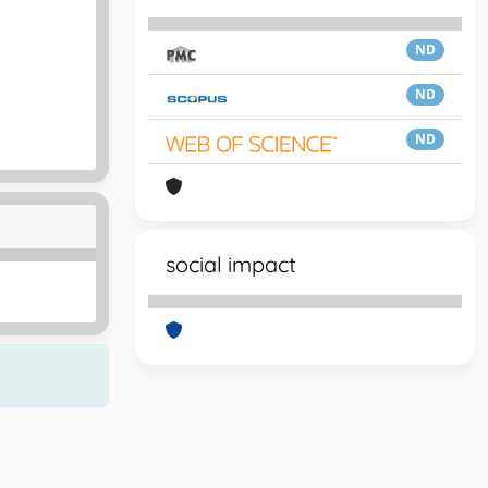
ND
ND
ND
social impact