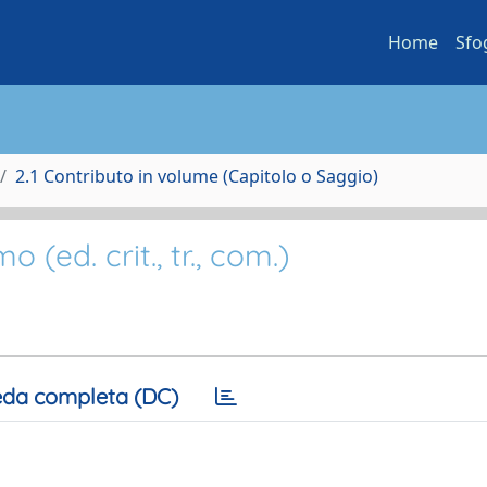
Home
Sfo
2.1 Contributo in volume (Capitolo o Saggio)
o (ed. crit., tr., com.)
da completa (DC)