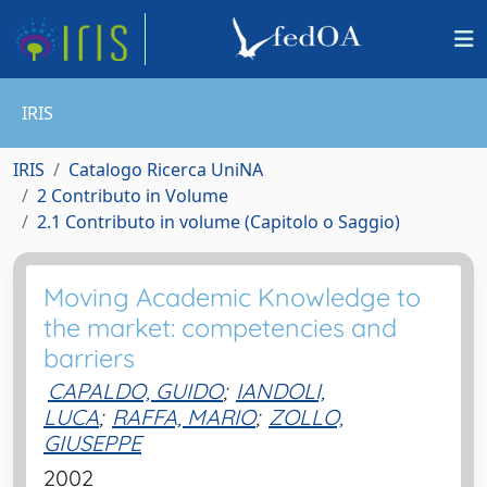
IRIS
IRIS
Catalogo Ricerca UniNA
2 Contributo in Volume
2.1 Contributo in volume (Capitolo o Saggio)
Moving Academic Knowledge to
the market: competencies and
barriers
CAPALDO, GUIDO
;
IANDOLI,
LUCA
;
RAFFA, MARIO
;
ZOLLO,
GIUSEPPE
2002