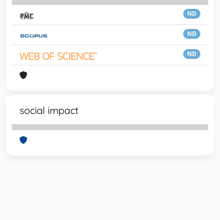
ND
ND
ND
social impact
Powered by
IRIS
-
about IRIS
-
Utilizzo dei cookie
-
Privacy
Copyright © 2026