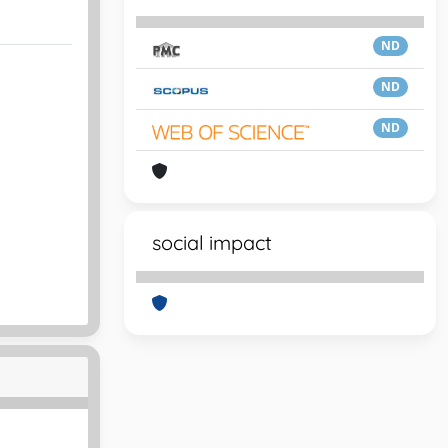
ND
ND
ND
social impact