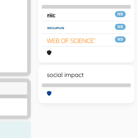
ND
ND
ND
social impact