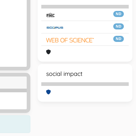
ND
ND
ND
social impact