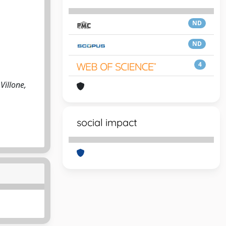
ND
ND
4
Villone,
social impact