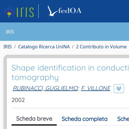
IRIS
IRIS
Catalogo Ricerca UniNA
2 Contributo in Volume
Shape identification in conducti
tomography
RUBINACCI, GUGLIELMO
;
F. VILLONE
2002
Scheda breve
Scheda completa
Sche