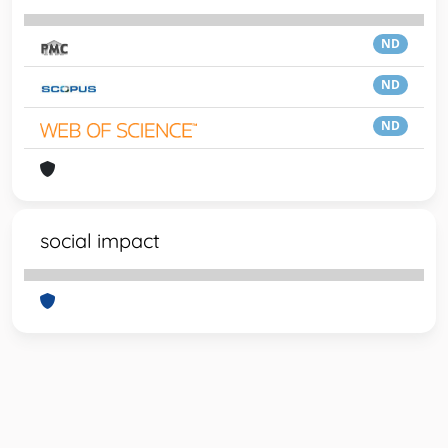
ND
ND
ND
social impact
Powered by
IRIS
-
about IRIS
-