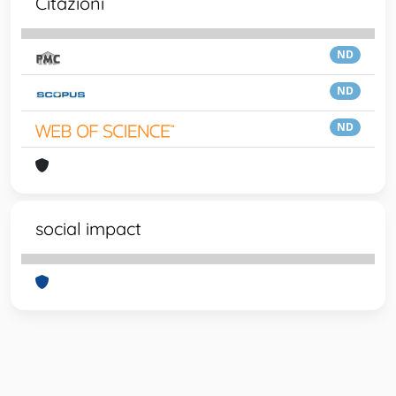
Citazioni
ND
ND
ND
social impact
Powered by
IRIS
-
about IRIS
-