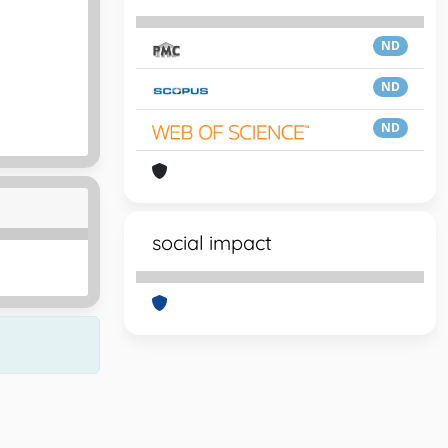
ND
ND
ND
social impact