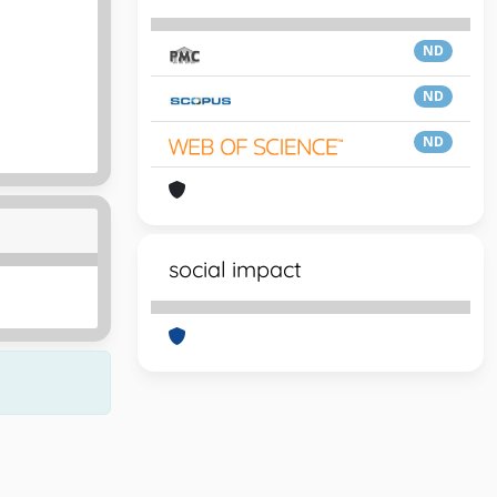
ND
ND
ND
social impact