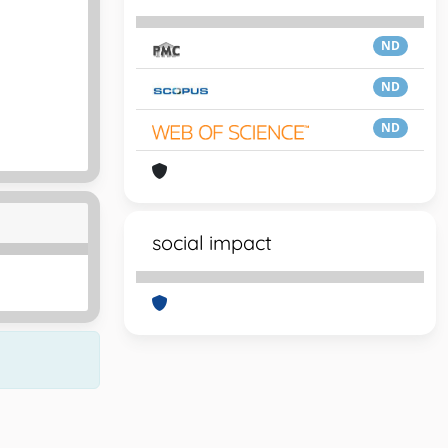
ND
ND
ND
social impact