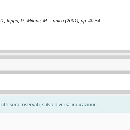
., Rippa, D., Milone, M.. - unico:(2001), pp. 40-54.
ritti sono riservati, salvo diversa indicazione.