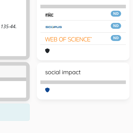
ND
. 135-44.
ND
ND
social impact