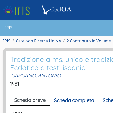
IRIS
IRIS
Catalogo Ricerca UniNA
2 Contributo in Volume
Tradizione a ms. unico e tradizi
Ecdotica e testi ispanici
GARGANO, ANTONIO
1981
Scheda breve
Scheda completa
Sche