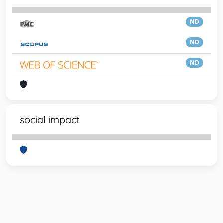
ND
ND
ND
social impact
Powered by
IRIS
-
about IRIS
-