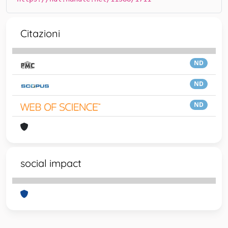
Citazioni
ND
ND
ND
social impact