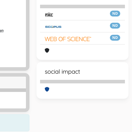
ND
ND
an
ND
social impact