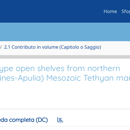
Home
Sfo
2.1 Contributo in volume (Capitolo o Saggio)
ype open shelves from northern
ines-Apulia) Mesozoic Tethyan mar
da completa (DC)