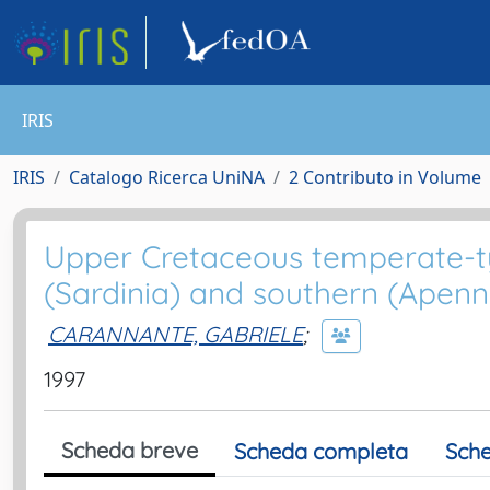
IRIS
IRIS
Catalogo Ricerca UniNA
2 Contributo in Volume
Upper Cretaceous temperate-t
(Sardinia) and southern (Apenn
CARANNANTE, GABRIELE
;
1997
Scheda breve
Scheda completa
Sche