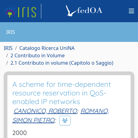
IRIS
IRIS
Catalogo Ricerca UniNA
2 Contributo in Volume
2.1 Contributo in volume (Capitolo o Saggio)
A scheme for time-dependent
resource reservation in QoS-
enabled IP networks
CANONICO, ROBERTO
;
ROMANO,
SIMON PIETRO
;
2000