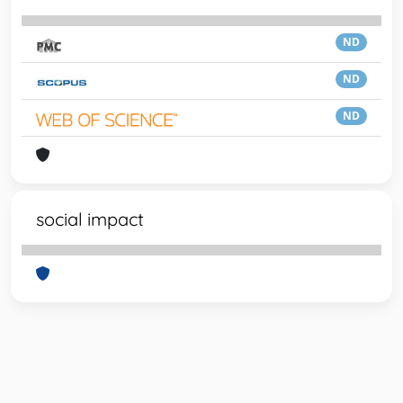
ND
ND
ND
social impact
Powered by
IRIS
-
about IRIS
-