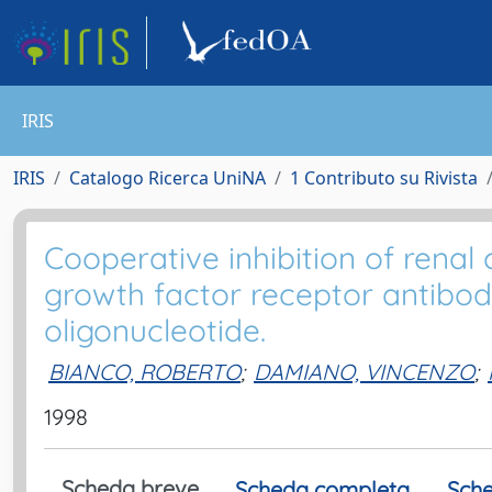
IRIS
IRIS
Catalogo Ricerca UniNA
1 Contributo su Rivista
Cooperative inhibition of rena
growth factor receptor antibod
oligonucleotide.
BIANCO, ROBERTO
;
DAMIANO, VINCENZO
;
1998
Scheda breve
Scheda completa
Sche