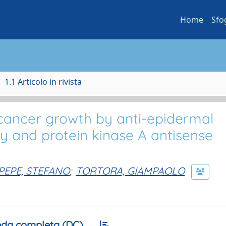
Home
Sfo
1.1 Articolo in rivista
l cancer growth by anti-epidermal
y and protein kinase A antisense
PEPE, STEFANO
;
TORTORA, GIAMPAOLO
da completa (DC)