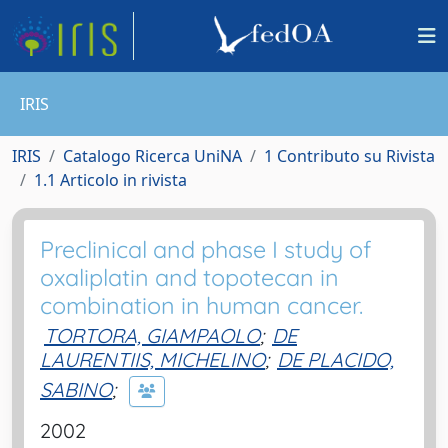
IRIS
IRIS
Catalogo Ricerca UniNA
1 Contributo su Rivista
1.1 Articolo in rivista
Preclinical and phase I study of
oxaliplatin and topotecan in
combination in human cancer.
TORTORA, GIAMPAOLO
;
DE
LAURENTIIS, MICHELINO
;
DE PLACIDO,
SABINO
;
2002