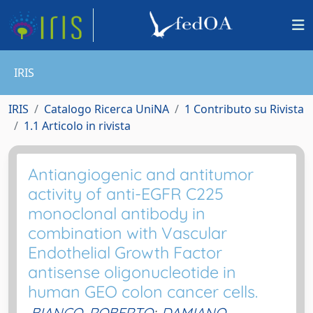
IRIS
IRIS
Catalogo Ricerca UniNA
1 Contributo su Rivista
1.1 Articolo in rivista
Antiangiogenic and antitumor
activity of anti-EGFR C225
monoclonal antibody in
combination with Vascular
Endothelial Growth Factor
antisense oligonucleotide in
human GEO colon cancer cells.
BIANCO, ROBERTO
;
DAMIANO,