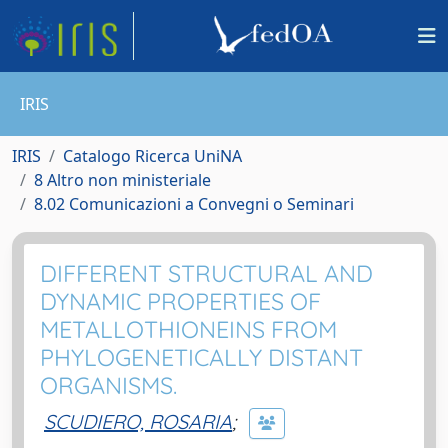
IRIS
IRIS
Catalogo Ricerca UniNA
8 Altro non ministeriale
8.02 Comunicazioni a Convegni o Seminari
DIFFERENT STRUCTURAL AND
DYNAMIC PROPERTIES OF
METALLOTHIONEINS FROM
PHYLOGENETICALLY DISTANT
ORGANISMS.
SCUDIERO, ROSARIA
;