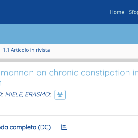
Home
Sfo
1.1 Articolo in rivista
comannan on chronic constipation i
n
O
;
MIELE, ERASMO
;
da completa (DC)