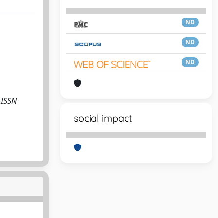
ND
ND
ND
- ISSN
social impact