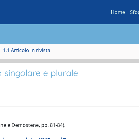
Home
Sfo
1.1 Articolo in rivista
a singolare e plurale
hine e Demostene, pp. 81-84).