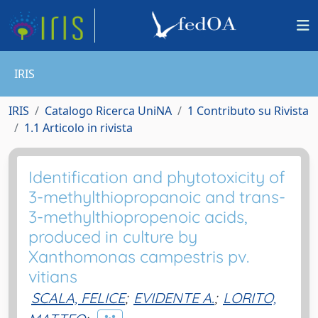
IRIS
IRIS
Catalogo Ricerca UniNA
1 Contributo su Rivista
1.1 Articolo in rivista
Identification and phytotoxicity of
3-methylthiopropanoic and trans-
3-methylthiopropenoic acids,
produced in culture by
Xanthomonas campestris pv.
vitians
SCALA, FELICE
;
EVIDENTE A.
;
LORITO,