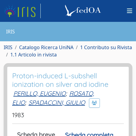
IRIS
IRIS
Catalogo Ricerca UniNA
1 Contributo su Rivista
1.1 Articolo in rivista
Proton-induced L-subshell
ionization on silver and iodine
PERILLO, EUGENIO
;
ROSATO,
ELIO
;
SPADACCINI, GIULIO
1983
Scheda breve
Scheda completa