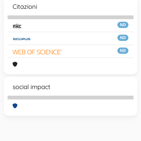
Citazioni
ND
ND
ND
social impact