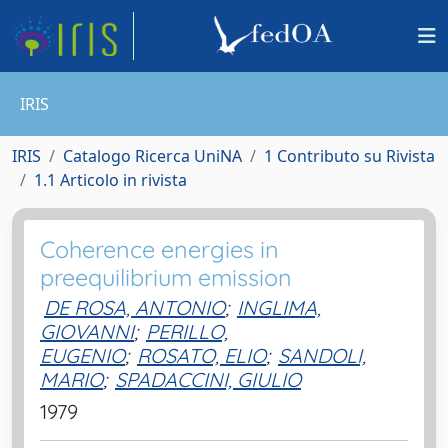
IRIS
IRIS
Catalogo Ricerca UniNA
1 Contributo su Rivista
1.1 Articolo in rivista
Coherence energies in
preequilibrium emission
DE ROSA, ANTONIO
;
INGLIMA,
GIOVANNI
;
PERILLO,
EUGENIO
;
ROSATO, ELIO
;
SANDOLI,
MARIO
;
SPADACCINI, GIULIO
1979