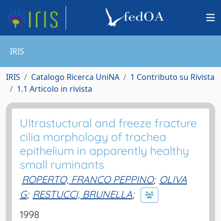
IRIS
IRIS
Catalogo Ricerca UniNA
1 Contributo su Rivista
1.1 Articolo in rivista
Ultrastuctural and freeze fracture
cilia morphology of trachea
epithelium in apparently healthy
small ruminants
ROPERTO, FRANCO PEPPINO
;
OLIVA
G
;
RESTUCCI, BRUNELLA
;
1998