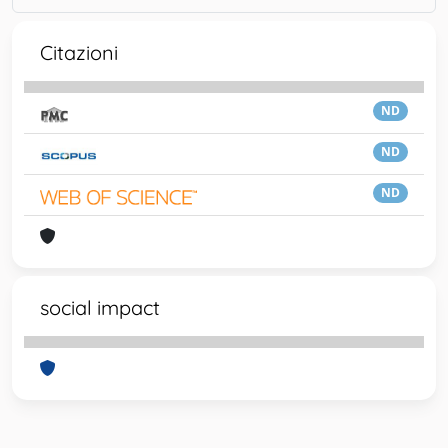
Citazioni
ND
ND
ND
social impact