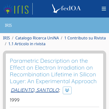
IRIS
IRIS
Catalogo Ricerca UniNA
1 Contributo su Rivista
1.1 Articolo in rivista
Parametric Description on the
Effect on Electron Irradiation on
Recombination Lifetime in Silicon
Layer: An Experimental Approach
DALIENTO, SANTOLO
;
1999