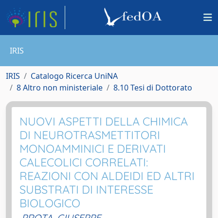
IRIS
IRIS
Catalogo Ricerca UniNA
8 Altro non ministeriale
8.10 Tesi di Dottorato
NUOVI ASPETTI DELLA CHIMICA
DI NEUROTRASMETTITORI
MONOAMMINICI E DERIVATI
CALECOLICI CORRELATI:
REAZIONI CON ALDEIDI ED ALTRI
SUBSTRATI DI INTERESSE
BIOLOGICO
PROTA, GIUSEPPE