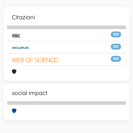
Citazioni
ND
ND
ND
social impact