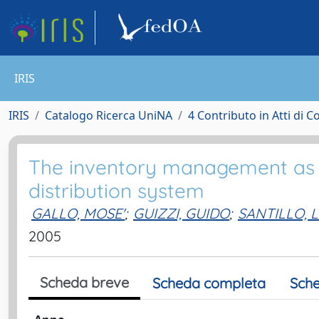
IRIS
IRIS
Catalogo Ricerca UniNA
4 Contributo in Atti di 
The inventory management as a 
distribution system
GALLO, MOSE'
;
GUIZZI, GUIDO
;
SANTILLO, 
2005
Scheda breve
Scheda completa
Sche