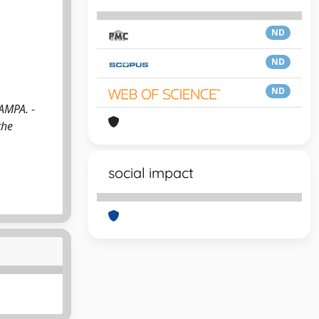
ND
ND
ND
TAMPA. -
the
social impact