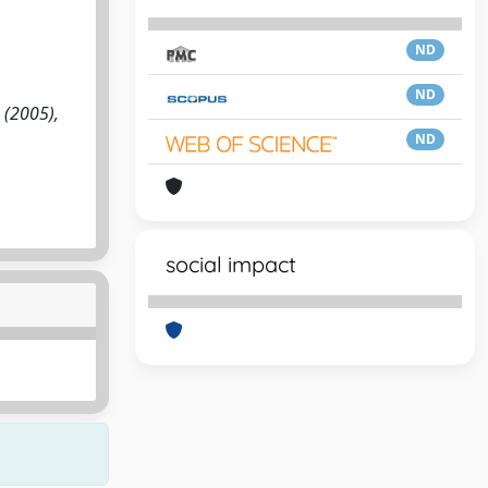
ND
ND
- (2005),
ND
social impact