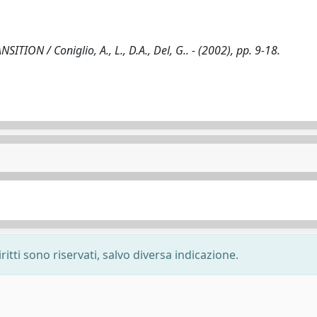
N / Coniglio, A., L., D.A., Del, G.. - (2002), pp. 9-18.
ritti sono riservati, salvo diversa indicazione.