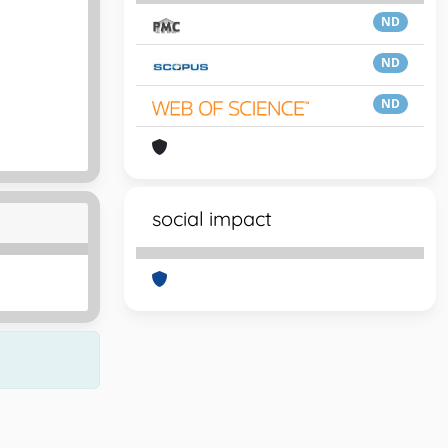
ND
ND
ND
social impact