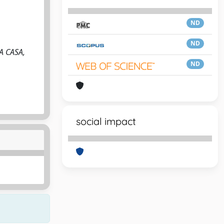
ND
ND
A CASA,
ND
social impact