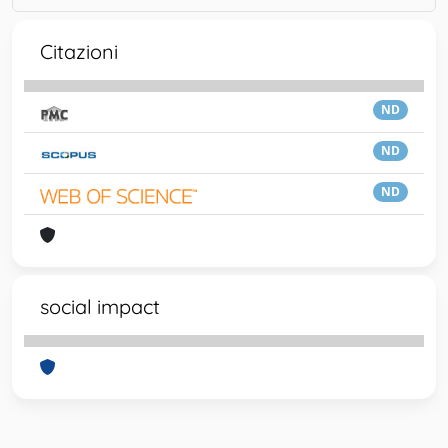
Citazioni
ND
ND
ND
social impact