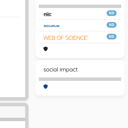
ND
ND
ND
social impact