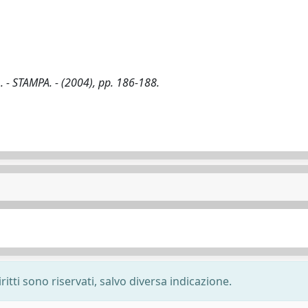
.. - STAMPA. - (2004), pp. 186-188.
ritti sono riservati, salvo diversa indicazione.