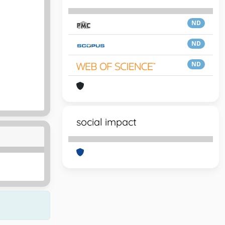
ND
ND
ND
social impact